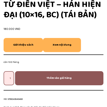
TỪ ĐIỂN VIỆT – HÁN HIỆN
ĐẠI (10×16, BC) (TÁI BẢN)
180.000
VND
Giới thiệu sách
Xem nội dung
còn 100 hàng
Thêm vào giỏ hàng
Mã:
9786043649468