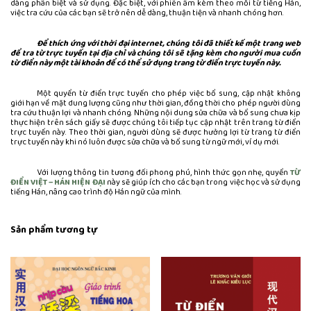
dàng phân biệt và sử dụng. Đặc biệt, với phiên âm kèm theo mỗi từ tiếng Hán,
việc tra cứu của các bạn sẽ trở nên dễ dàng, thuận tiện và nhanh chóng hơn.
Để thích ứng với thời đại internet, chúng tôi đã thiết kế một trang web
để tra từ trực tuyến tại địa chỉ và chúng tôi sẽ tặng kèm cho người mua cuốn
từ điển này một tài khoản để có thể sử dụng trang từ điển trực tuyến này.
Một quyển từ điển trực tuyến cho phép việc bổ sung, cập nhật không
giới hạn về mặt dung lượng cũng như thời gian, đồng thời cho phép người dùng
tra cứu thuận lợi và nhanh chóng. Những nội dung sửa chữa và bổ sung chưa kịp
thực hiện trên sách giấy sẽ được chúng tôi tiếp tục cập nhật trên trang từ điển
trực tuyến này. Theo thời gian, người dùng sẽ được hưởng lợi từ trang từ điển
trực tuyến này khi nó luôn được sửa chữa và bổ sung từ ngữ mới, ví dụ mới.
Với lượng thông tin tương đối phong phú, hình thức gọn nhẹ, quyển
TỪ
ĐIỂN VIỆT – HÁN HIỆN ĐẠI
này sẽ giúp ích cho các bạn trong việc học và sử dụng
tiếng Hán, nâng cao trình độ Hán ngữ của mình.
Sản phẩm tương tự