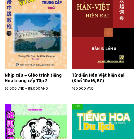
Nhịp cầu – Giáo trình tiếng
Từ điển Hán Việt hiện đại
Hoa trung cấp Tập 2
(Khổ 10×16, BC)
62.000
VND
–
118.000
VND
160.000
VND
↓ 3%