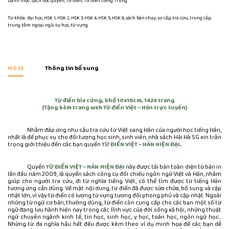
Danh mục:
Sách độc quyền
,
Từ điển
,
Từ điển tiếng Trung
Từ khóa:
đại học
,
HSK 1
,
HSK 2
,
HSK 3
,
HSK 4
,
HSK 5
,
HSK 6
,
sách bán chạy
,
sơ cấp
,
tra cứu
,
trung cấp
,
trung tâm ngoại ngữ
,
tự học
,
từ vựng
Mô tả
Thông tin bổ sung
Từ điển bìa cứng, khổ 10x16cm, 1424 trang
(Tặng kèm trang web Từ điển Việt – Hán trực tuyến)
Nhằm đáp ứng nhu cầu tra cứu từ Việt sang Hán của người học tiếng Hán,
nhất là để phục vụ cho đối tượng học sinh, sinh viên, nhà sách Hải Hà SG xin trân
trọng giới thiệu đến các bạn quyển
TỪ ĐIỂN VIỆT – HÁN HIỆN ĐẠI
.
Quyển
TỪ ĐIỂN VIỆT – HÁN HIỆN ĐẠI
này được tái bản toàn diện từ bản in
lần đầu năm 2009, là quyển sách công cụ đối chiếu ngôn ngữ Việt và Hán, nhằm
giúp cho người tra cứu, đi từ nghĩa tiếng Việt, có thể tìm được từ tiếng Hán
tương ứng cần dùng. Về mặt nội dung, từ điển đã được sửa chữa, bổ sung và cập
nhật lớn, vì vậy từ điển có lượng từ vựng tương đối phong phú và cập nhật. Ngoài
những từ ngữ cơ bản, thường dùng, từ điển còn cung cấp cho các bạn một số từ
ngữ đang lưu hành hiện nay trong các lĩnh vực của đời sống xã hội, những thuật
ngữ chuyên ngành kinh tế, tin học, sinh học, y học, toán học, ngôn ngữ học…
Những từ đa nghĩa hầu hết đều được kèm theo ví dụ minh họa để các bạn dễ