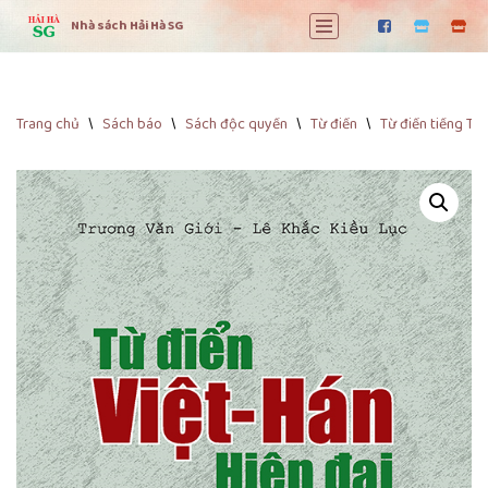
Nhà sách Hải Hà SG
Chuyển
tới
nội
dung
Trang chủ
\
Sách báo
\
Sách độc quyền
\
Từ điển
\
Từ điển tiếng Tr