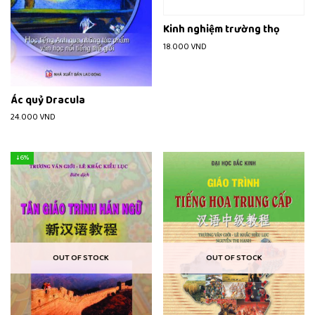
Kinh nghiệm trường thọ
18.000
VND
Ác quỷ Dracula
24.000
VND
↓ 6%
OUT OF STOCK
OUT OF STOCK