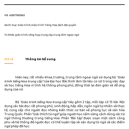
Mã:
433877993b63
Danh mục:
Giáo trình
,
Giáo trình Tiếng Hoa
,
Sách độc quyền
Từ khóa:
giáo trình
,
tổng hợp
,
trung cấp
,
trung tâm ngoại ngữ
Mô tả
Thông tin bổ sung
Hiện nay, rất nhiều khoa, trường, trung tâm ngoại ngữ sử dụng bộ
“Giáo
trình tiếng Hoa trung cấp”
của Đại học Bắc Kinh làm tài liệu cơ sở trong việc dạy
và học tiếng Hoa vì tính hệ thống phong phú, đồng thời lại đơn giản và dễ ứng
dụng của nó.
Bộ
“Giáo trình tiếng Hoa trung cấp”
này gồm 2 tập, mỗi tập có 15 bài. Nội
dung các bài đọc rất phong phú, sinh động, hấp dẫn, ngôn ngữ tự nhiên và thực
tế, cung cấp cho người đọc những kiến thức cơ bản về phong tục và văn hóa
Trung Quốc. Phần “Giải thích từ ngữ” giúp người học nắm vững cách dùng các từ
ngữ thông thường trong tiếng Hoa. Phần “Bài tập” được soạn một cách công
phu và hệ thống để người đọc có thể luyện tập và vận dụng từ ngữ và các điểm
ngữ pháp đã học.