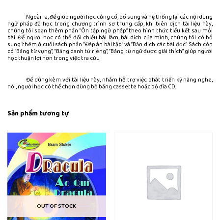
Ngoài ra, để giúp người học củng cố, bổ sung và hệ thống lại các nội dung
ngữ pháp đã học trong chương trình sơ trung cấp, khi biên dịch tài liệu này,
chúng tôi soạn thêm phần “Ôn tập ngữ pháp” theo hình thức tiểu kết sau mỗi
bài. Để người học có thể đối chiếu bài làm, bài dịch của mình, chúng tôi có bổ
sung thêm ở cuối sách phần “Đáp án bài tập” và “Bản dịch các bài đọc”. Sách còn
có “Bảng từ vựng”, “Bảng danh từ riêng”, “Bảng từ ngữ được giải thích” giúp người
học thuận lợi hơn trong việc tra cứu.
Để dùng kèm với tài liệu này, nhằm hỗ trợ việc phát triển kỹ năng nghe,
nói, người học có thể chọn dùng bộ băng cassette hoặc bộ đĩa CD.
Sản phẩm tương tự
OUT OF STOCK