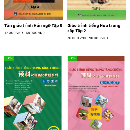
Tân giáo trình Hán ngữ Tập 3
Giáo trình tiếng Hoa trung
cấp Tập 2
42.000
VND
–
68.000
VND
70.000
VND
–
98.000
VND
↓ 10%
↓ 10%