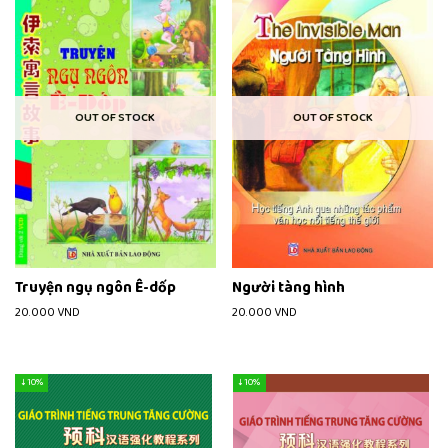
OUT OF STOCK
OUT OF STOCK
Truyện ngụ ngôn Ê-dốp
Người tàng hình
20.000
VND
20.000
VND
↓ 10%
↓ 10%