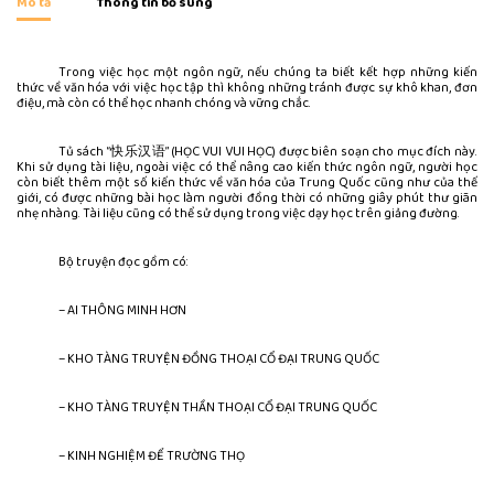
Mô tả
Thông tin bổ sung
Trong việc học một ngôn ngữ, nếu chúng ta biết kết hợp những kiến
thức về văn hóa với việc học tập thì không những tránh được sự khô khan, đơn
điệu, mà còn có thể học nhanh chóng và vững chắc.
Tủ sách “快乐汉语” (HỌC VUI VUI HỌC) được biên soạn cho mục đích này.
Khi sử dụng tài liệu, ngoài việc có thể nâng cao kiến thức ngôn ngữ, người học
còn biết thêm một số kiến thức về văn hóa của Trung Quốc cũng như của thế
giới, có được những bài học làm người đồng thời có những giây phút thư giãn
nhẹ nhàng. Tài liệu cũng có thể sử dụng trong việc dạy học trên giảng đường.
Bộ truyện đọc gồm có:
– AI THÔNG MINH HƠN
– KHO TÀNG TRUYỆN ĐỒNG THOẠI CỔ ĐẠI TRUNG QUỐC
– KHO TÀNG TRUYỆN THẦN THOẠI CỔ ĐẠI TRUNG QUỐC
– KINH NGHIỆM ĐỂ TRƯỜNG THỌ