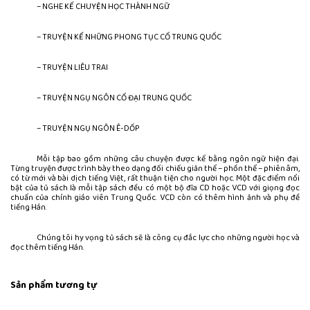
– NGHE KỂ CHUYỆN HỌC THÀNH NGỮ
– TRUYỆN KỂ NHỮNG PHONG TỤC CỔ TRUNG QUỐC
– TRUYỆN LIÊU TRAI
– TRUYỆN NGỤ NGÔN CỔ ĐẠI TRUNG QUỐC
– TRUYỆN NGỤ NGÔN Ê-DỐP
Mỗi tập bao gồm những câu chuyện được kể bằng ngôn ngữ hiện đại.
Từng truyện được trình bày theo dạng đối chiếu giản thể – phồn thể – phiên âm,
có từ mới và bài dịch tiếng Việt, rất thuận tiện cho người học. Một đặc điểm nổi
bật của tủ sách là mỗi tập sách đều có một bộ đĩa CD hoặc VCD với giọng đọc
chuẩn của chính giáo viên Trung Quốc. VCD còn có thêm hình ảnh và phụ đề
tiếng Hán.
Chúng tôi hy vọng tủ sách sẽ là công cụ đắc lực cho những người học và
đọc thêm tiếng Hán.
Sản phẩm tương tự