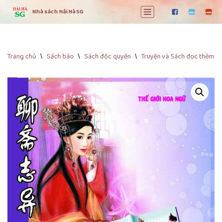
Nhà sách Hải Hà SG
Chuyển
tới
nội
dung
Trang chủ
\
Sách báo
\
Sách độc quyền
\
Truyện và Sách đọc thêm
\