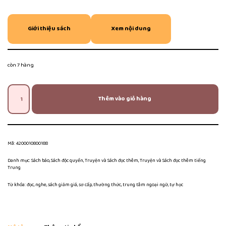
Giới thiệu sách
Xem nội dung
còn 7 hàng
Thêm vào giỏ hàng
Mã:
4200010800188
Danh mục:
Sách báo
,
Sách độc quyền
,
Truyện và Sách đọc thêm
,
Truyện và Sách đọc thêm tiếng
Trung
Từ khóa:
đọc
,
nghe
,
sách giảm giá
,
sơ cấp
,
thường thức
,
trung tâm ngoại ngữ
,
tự học