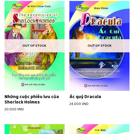
OUT OF STOCK
OUT OF STOCK
Những cuộc phiêu lưu của
Ác quỷ Dracula
Sherlock Holmes
24.000
VND
20.000
VND