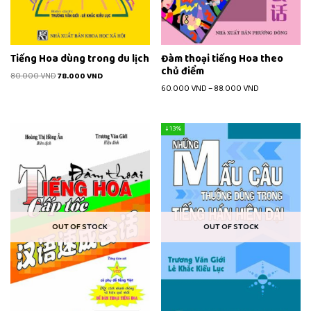
Tiếng Hoa dùng trong du lịch
Đàm thoại tiếng Hoa theo
chủ điểm
80.000
VND
78.000
VND
60.000
VND
–
88.000
VND
↓ 13%
OUT OF STOCK
OUT OF STOCK