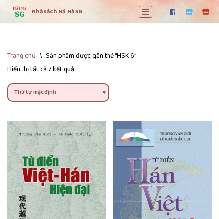
Nhà sách Hải Hà SG
Chuyển
tới
nội
dung
Trang chủ
\
Sản phẩm được gắn thẻ “HSK 6”
Hiển thị tất cả 7 kết quả