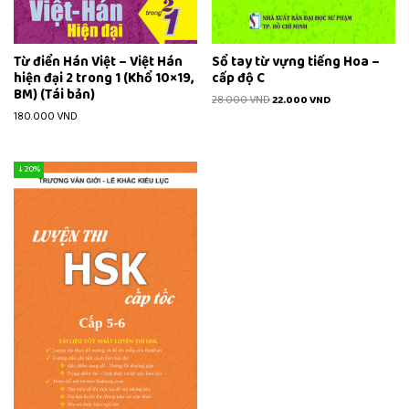
Từ điển Hán Việt – Việt Hán
Sổ tay từ vựng tiếng Hoa –
hiện đại 2 trong 1 (Khổ 10×19,
cấp độ C
BM) (Tái bản)
28.000
VND
22.000
VND
180.000
VND
↓ 20%