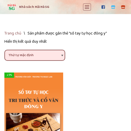
Nhà sách Hải Hà SG
Chuyển
tới
nội
dung
Trang chủ
\
Sản phẩm được gắn thẻ “sổ tay tự học đông y”
Hiển thị kết quả duy nhất
↓ 5%