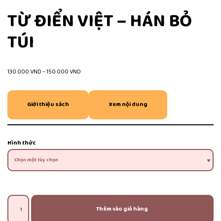
TỪ ĐIỂN VIỆT – HÁN BỎ
TÚI
130.000
VND
–
150.000
VND
Giới thiệu sách
Xem nội dung
Hình thức
Thêm vào giỏ hàng