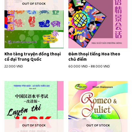
OUT OF STOCK
Kho tàng truyện đồng thoại
Đàm thoại tiếng Hoa theo
cổ đại Trung Quốc
chủ điểm
22.000
VND
60.000
VND
–
88.000
VND
OUT OF STOCK
OUT OF STOCK