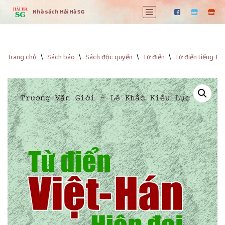
Nhà sách Hải Hà SG
Chuyển
tới
nội
dung
Trang chủ
\
Sách báo
\
Sách độc quyền
\
Từ điển
\
Từ điển tiếng Tr