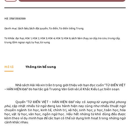
Mã:
378d13b50599
Danh mục:
Sách báo
,
Sách độc quyền
,
Từ điển
,
Từ điển tiếng Trung
Từ khóa:
đại học
,
HSK 1
,
HSK 2
,
HSK 3
,
HSK 4
,
HSK 5
,
HSK 6
,
sách bán chạy
,
sơ cấp
,
tra cứu
,
trung cấp
,
trung tâm ngoại ngữ
,
tự học
,
từ vựng
Mô tả
Thông tin bổ sung
Nhà sách Hải Hà xin trân trọng giới thiệu với bạn đọc cuốn “TỪ ĐIỂN VIỆT
– HÁN HIỆN ĐẠI” do hai tác giả Trương Văn Giới và Lê Khắc Kiều Lục biên soạn.
Quyển “TỪ ĐIỂN VIỆT – HÁN HIỆN ĐẠI” này có
lượng từ vựng khá phong
phú
, cập nhật nhiều từ ngữ đang lưu hành hiện nay cũng như nhiều thuật ngữ
chuyên ngành tin học, kinh tế, chính trị, xã hội, sinh học, y học, toán học, hóa
học, vật lý học, văn học, ngôn ngữ học… Hầu hết những từ khó dùng đều được
kèm theo ví dụ minh họa để các bạn có thể sử dụng linh hoạt trong những ngữ
cảnh khác nhau.