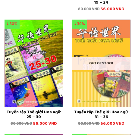
19 – 24
56.000
VND
80.000
VND
↓ 30%
↓ 30%
OUT OF STOCK
Tuyển tập Thế giới Hoa ngữ
Tuyển tập Thế giới Hoa ngữ
25 – 30
31 – 36
56.000
VND
56.000
VND
80.000
VND
80.000
VND