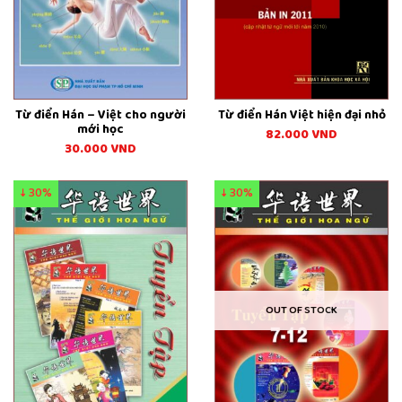
Từ điển Hán – Việt cho người
Từ điển Hán Việt hiện đại nhỏ
mới học
82.000
VND
30.000
VND
↓ 30%
↓ 30%
OUT OF STOCK