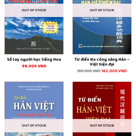
OUT OF STOCK
OUT OF STOCK
Sổ tay người học tiếng Hoa
Từ điển Đa công năng Hán –
Việt hiện đại
98.000
VND
162.000
VND
180.000
VND
OUT OF STOCK
OUT OF STOCK