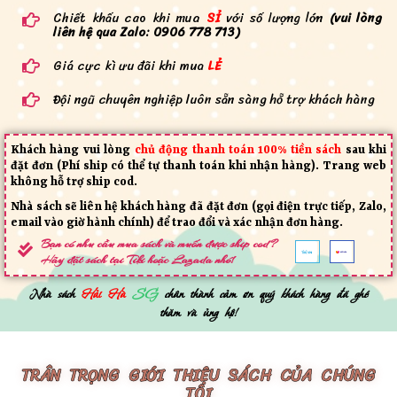
Chiết khấu cao khi mua
SỈ
với số lượng lớn
(vui lòng
liên hệ qua Zalo: 0906 778 713)
Giá cực kì ưu đãi khi mua
LẺ
Đội ngũ chuyên nghiệp luôn sẵn sàng hỗ trợ khách hàng
Khách hàng vui lòng
chủ động thanh toán 100% tiền sách
sau khi
đặt đơn (Phí ship có thể tự thanh toán khi nhận hàng). Trang web
không hỗ trợ ship cod.
Nhà sách sẽ liên hệ khách hàng đã đặt đơn (gọi điện trực tiếp, Zalo,
email vào giờ hành chính) để trao đổi và xác nhận đơn hàng.
Bạn có nhu cầu mua sách và muốn được ship cod?
Hãy đặt sách tại Tiki hoặc Lazada nhé!
Nhà sách
Hải Hà
SG
chân thành cảm ơn quý khách hàng
đã ghé
thăm và ủng hộ!
TRÂN TRỌNG GIỚI THIỆU SÁCH CỦA CHÚNG
TÔI