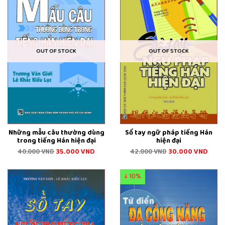
OUT OF STOCK
OUT OF STOCK
Những mẫu câu thường dùng
Sổ tay ngữ pháp tiếng Hán
trong tiếng Hán hiện đại
hiện đại
35.000
VND
30.000
VND
40.000
VND
42.000
VND
↓ 10%