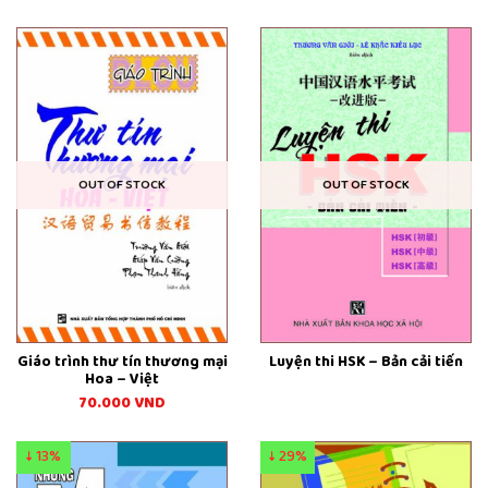
OUT OF STOCK
OUT OF STOCK
Giáo trình thư tín thương mại
Luyện thi HSK – Bản cải tiến
Hoa – Việt
70.000
VND
↓ 13%
↓ 29%