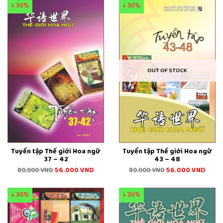
↓ 30%
↓ 30%
OUT OF STOCK
Tuyển tập Thế giới Hoa ngữ
Tuyển tập Thế giới Hoa ngữ
37 – 42
43 – 48
56.000
VND
56.000
VND
80.000
VND
80.000
VND
↓ 30%
↓ 30%