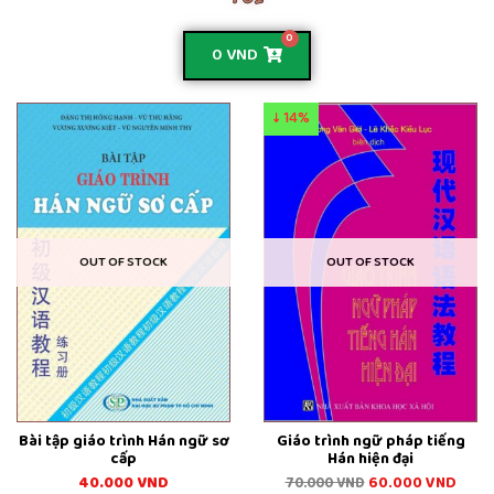
0
0
VND
↓ 14%
OUT OF STOCK
OUT OF STOCK
Bài tập giáo trình Hán ngữ sơ
Giáo trình ngữ pháp tiếng
cấp
Hán hiện đại
40.000
VND
60.000
VND
70.000
VND