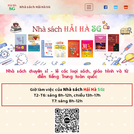
Nhà sách Hải Hà SG
Chuyển
tới
nội
dung
Nhà sách chuyên sỉ - lẻ các loại sách, giáo trình và từ
điển tiếng Trung toàn quốc
Giờ làm việc của
Nhà sách
Hải Hà
SG
:
T2-T6: sáng 8h-12h, chiều 13h-17h
T7: sáng 8h-12h