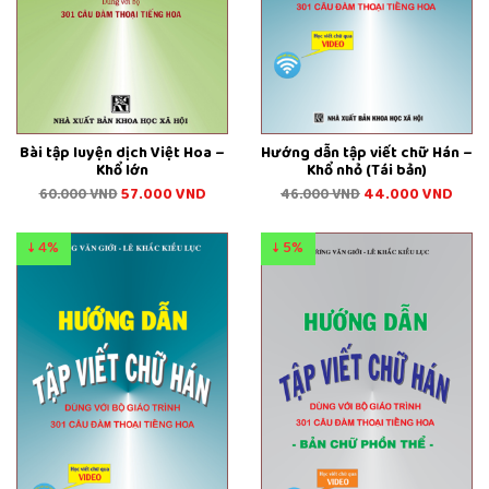
Bài tập luyện dịch Việt Hoa –
Hướng dẫn tập viết chữ Hán –
Khổ lớn
Khổ nhỏ (Tái bản)
57.000
VND
44.000
VND
60.000
VND
46.000
VND
↓ 4%
↓ 5%