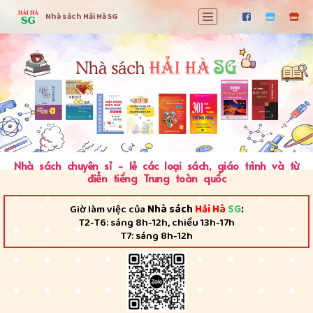
Nhà sách Hải Hà SG
Chuyển
tới
nội
dung
Nhà sách chuyên sỉ - lẻ các loại sách, giáo trình và từ
điển tiếng Trung toàn quốc
Giờ làm việc của
Nhà sách
Hải Hà
SG
:
T2-T6: sáng 8h-12h, chiều 13h-17h
T7: sáng 8h-12h