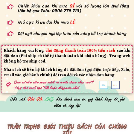
Chiết khấu cao khi mua
SỈ
với số lượng lớn
(vui lòng
liên hệ qua Zalo: 0906 778 713)
Giá cực kì ưu đãi khi mua
LẺ
Đội ngũ chuyên nghiệp luôn sẵn sàng hỗ trợ khách hàng
Khách hàng vui lòng
chủ động thanh toán 100% tiền sách
sau khi
đặt đơn (Phí ship có thể tự thanh toán khi nhận hàng). Trang web
không hỗ trợ ship cod.
Nhà sách sẽ liên hệ khách hàng đã đặt đơn (gọi điện trực tiếp, Zalo,
email vào giờ hành chính) để trao đổi và xác nhận đơn hàng.
Bạn có nhu cầu mua sách và muốn được ship cod?
Hãy đặt sách tại Tiki hoặc Lazada nhé!
Nhà sách
Hải Hà
SG
chân thành cảm ơn quý khách hàng
đã ghé
thăm và ủng hộ!
TRÂN TRỌNG GIỚI THIỆU SÁCH CỦA CHÚNG
TÔI