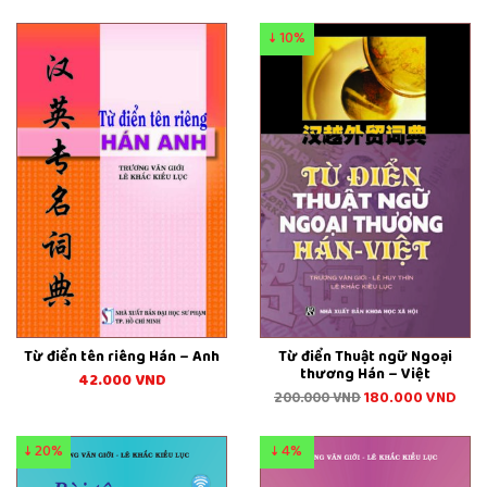
↓ 10%
Từ điển tên riêng Hán – Anh
Từ điển Thuật ngữ Ngoại
thương Hán – Việt
42.000
VND
180.000
VND
200.000
VND
↓ 20%
↓ 4%