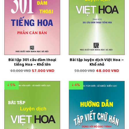
Bài tập 301 câu đàm thoại
Bài tập luyện dịch Việt Hoa –
tiếng Hoa – Khổ lớn
Khổ nhỏ
57.000
VND
48.000
VND
60.000
VND
50.000
VND
↓ 5%
↓ 4%