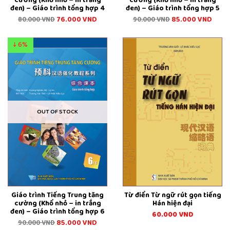
cường (Khổ nhỏ – in trắng
cường (Khổ nhỏ – in trắng
đen) – Giáo trình tổng hợp 4
đen) – Giáo trình tổng hợp 5
76.000
VND
85.000
VND
80.000
VND
90.000
VND
↓ 6%
OUT OF STOCK
Giáo trình Tiếng Trung tăng
Từ điển Từ ngữ rút gọn tiếng
cường (Khổ nhỏ – in trắng
Hán hiện đại
đen) – Giáo trình tổng hợp 6
60.000
VND
85.000
VND
90.000
VND